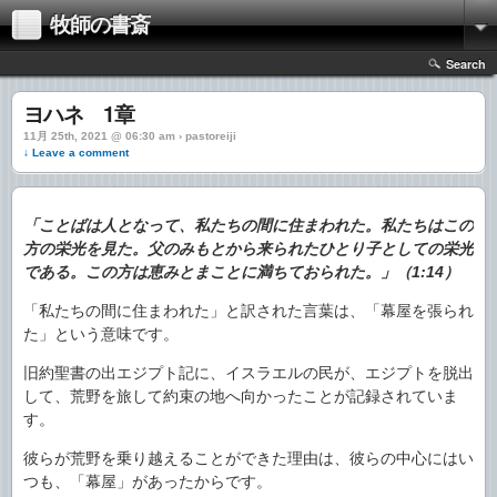
牧師の書斎
Search
ヨハネ 1章
11月 25th, 2021 @ 06:30 am › pastoreiji
↓ Leave a comment
「ことばは人となって、私たちの間に住まわれた。私たちはこの
方の栄光を見た。父のみもとから来られたひとり子としての栄光
である。この方は恵みとまことに満ちておられた。」（1:14）
「私たちの間に住まわれた」と訳された言葉は、「幕屋を張られ
た」という意味です。
旧約聖書の出エジプト記に、イスラエルの民が、エジプトを脱出
して、荒野を旅して約束の地へ向かったことが記録されていま
す。
彼らが荒野を乗り越えることができた理由は、彼らの中心にはい
つも、「幕屋」があったからです。