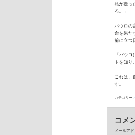
私が走っ
る。」
パウロの
命を果た
前に立つ
「パウロ
トを知り
これは、
す。
カテゴリー:
コメ
メールアド