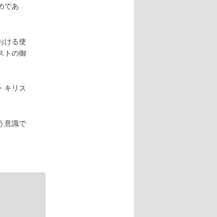
めであ
おける使
ストの御
・キリス
う意識で