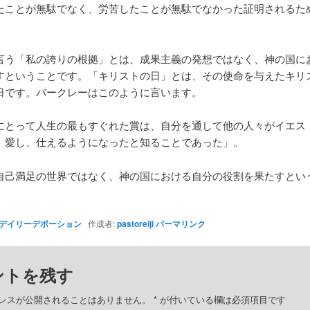
たことが無駄でなく、労苦したことが無駄でなかった証明されるた
言う「私の誇りの根拠」とは、成果主義の発想ではなく、神の国に
すということです。「キリストの日」とは、その使命を与えたキリ
日です。バークレーはこのように言います。
にとって人生の最もすぐれた賞は、自分を通して他の人々がイエス
、愛し、仕えるようになったと知ることであった」。
自己満足の世界ではなく、神の国における自分の役割を果たすとい
デイリーデボーション
作成者:
pastoreiji
パーマリンク
ントを残す
レスが公開されることはありません。
*
が付いている欄は必須項目です