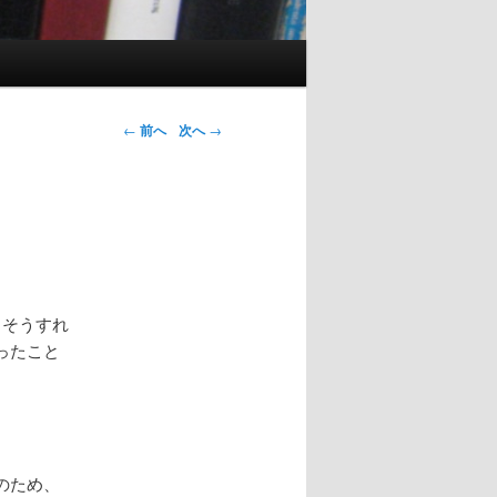
投稿ナビゲ
←
前へ
次へ
→
ーション
。そうすれ
ったこと
のため、