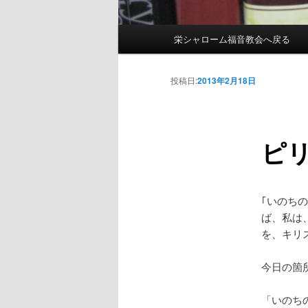
メインメニュー
栄シャローム福音教会へ戻る
メインコンテンツへ移動
サブコンテンツへ移動
投稿日:
2013年2月18日
ピリ
｢いのち
ば、私は
を、キリ
今日の箇
「いのち