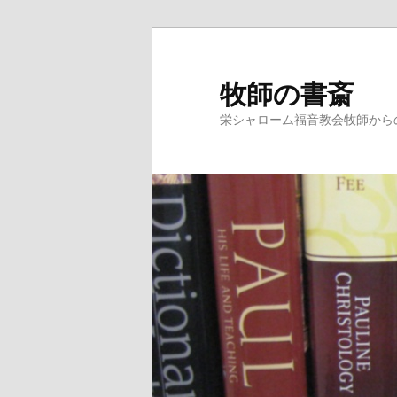
牧師の書斎
栄シャローム福音教会牧師から