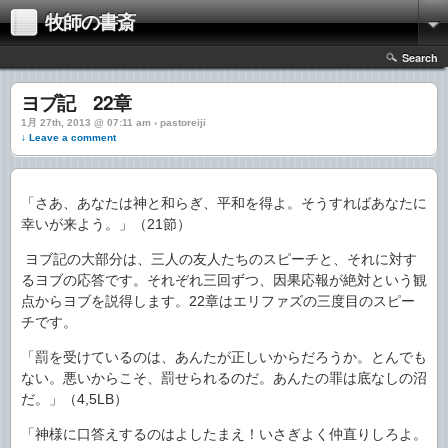
牧師の書斎
Search
ヨブ記 22章
1月 27th, 2013 @ 07:11 am › pastoreiji
↓ Leave a comment
「さあ、あなたは神と和らぎ、平和を得よ。そうすればあなたに
幸いが来よう。」（21節）
ヨブ記の大部分は、三人の友人たちのスピーチと、それに対す
るヨブの応答です。それぞれ三回ずつ、因果応報が絶対という観
点からヨブを説得します。22章はエリファズの三度目のスピー
チです。
「罰を受けているのは、あんたが正しいからだろうか。とんでも
ない。悪いからこそ、罰せられるのだ。あんたの罪は底なしの沼
だ。」（4,5LB）
「神様に口答えするのはよしたまえ！いさぎよく仲直りしろよ。