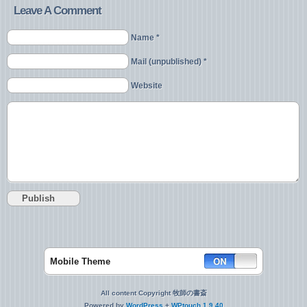
Leave A Comment
Name *
Mail (unpublished) *
Website
Mobile Theme
All content Copyright 牧師の書斎
Powered by
WordPress
+
WPtouch 1.9.40