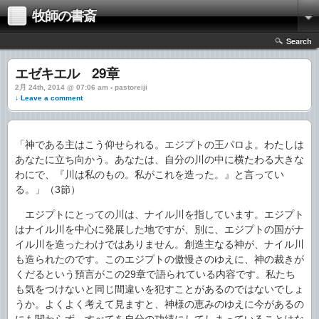
牧師の書斎
Search
エゼキエル 29章
2月 24th, 2014 @ 07:06 am › pastoreiji
↓ Leave a comment
「神である主はこう仰せられる。エジプトの王パロよ。わたしは
あなたに立ち向かう。あなたは、自分の川の中に横たわる大きな
わにで、『川は私のもの。私がこれを造った。』と言ってい
る。」（3節）
エジプトにとっての川は、ナイル川を指しています。エジプト
はナイル川を中心に発展した地ですが、別に、エジプトの国がナ
イル川を造ったわけではありません。創造主なる神が、ナイル川
も造られたのです。このエジプトの傲慢さのゆえに、神の裁きが
くだるという預言がこの29章で語られている内容です。私たち
も気をつけないと同じ間違いを犯すことがあるのではないでしょ
うか。よくよく考えて見ますと、神様の恵みのゆえに今があるの