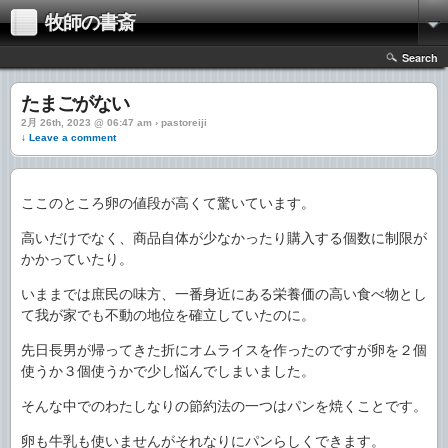
牧師の書斎
Search
たまごがない
2月 26th, 2023 @ 06:47 am › pastoreiji
↓ Leave a comment
ここのところ卵の値段が高くて驚いています。
高いだけでなく、商品自体が少なかったり購入する個数に制限が
かかっていたり。
いままでは庶民の味方、一番身近にある栄養価の高い食べ物とし
て我が家でも不動の地位を確立していたのに。
先日長男が帰ってきた折にオムライスを作ったのですが卵を２個
使うか３個使うかで少し悩んでしまいました。
そんな中でのわたしなりの節約法の一つはパンを焼くことです。
卵も牛乳も使いませんがそれなりにパンらしくできます。