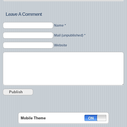
Leave A Comment
Name *
Mail (unpublished) *
Website
Mobile Theme