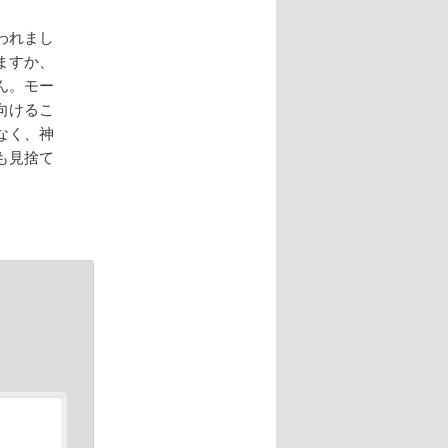
われまし
ますか、
ん。モー
向けるこ
なく、神
も見捨て