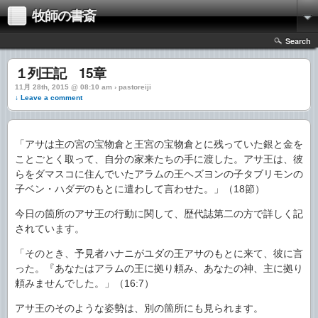
牧師の書斎
Search
１列王記 15章
11月 28th, 2015 @ 08:10 am › pastoreiji
↓ Leave a comment
「アサは主の宮の宝物倉と王宮の宝物倉とに残っていた銀と金を
ことごとく取って、自分の家来たちの手に渡した。アサ王は、彼
らをダマスコに住んでいたアラムの王ヘズヨンの子タブリモンの
子ベン・ハダデのもとに遣わして言わせた。」（18節）
今日の箇所のアサ王の行動に関して、歴代誌第二の方で詳しく記
されています。
「そのとき、予見者ハナニがユダの王アサのもとに来て、彼に言
った。『あなたはアラムの王に拠り頼み、あなたの神、主に拠り
頼みませんでした。」（16:7）
アサ王のそのような姿勢は、別の箇所にも見られます。