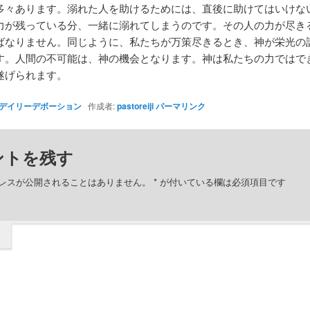
多々あります。溺れた人を助けるためには、直後に助けてはいけな
力が残っている分、一緒に溺れてしまうのです。その人の力が尽き
ばなりません。同じように、私たちが万策尽きるとき、神が栄光の
す。人間の不可能は、神の機会となります。神は私たちの力ではで
遂げられます。
デイリーデボーション
作成者:
pastoreiji
パーマリンク
ントを残す
レスが公開されることはありません。
*
が付いている欄は必須項目です