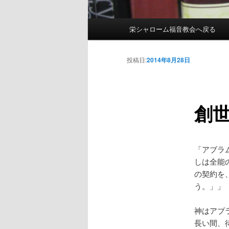
メインメニュー
栄シャローム福音教会へ戻る
メインコンテンツへ移動
サブコンテンツへ移動
投稿日:
2014年8月28日
創世
「アブラ
しは全能
の契約を
う。」」（
神はアブ
長い間、