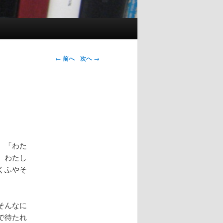
投稿ナビゲ
←
前へ
次へ
→
ーション
。「わた
、わたし
くふやそ
そんなに
で待たれ