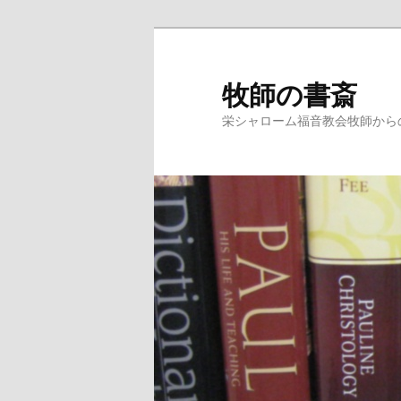
牧師の書斎
栄シャローム福音教会牧師から