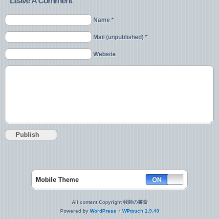
Leave A Comment
Name *
Mail (unpublished) *
Website
Mobile Theme
All content Copyright 牧師の書斎
Powered by
WordPress
+
WPtouch 1.9.40