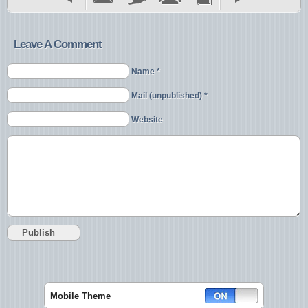
Leave A Comment
Name *
Mail (unpublished) *
Website
Mobile Theme