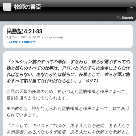
牧師の書斎
Search
民数記 4:21-33
3月 24th, 2025 @ 06:31 am › pastoreiji
↓ Leave a comment
「ゲルション族のすべての奉仕、すなわち、彼らが運ぶすべての
物と彼らのすべての仕事は、アロンとその子らの命令によらなけ
ればならない。あなたがたは彼らに、任務として、彼らが運ぶ物
をすべて割り当てなければならない。」（4:27）
会見の天幕の任務のため、神が与えた霊的権威と秩序によって、
役割を担うように命じられます。
主の教会も、神が与えられた霊的権威と秩序によって、建てあげ
られていきます。
「こうして、キリストご自身が、ある人たちを使徒、ある人たち
を預言者、ある人たちを伝道者、ある人たちを牧師また教師とし