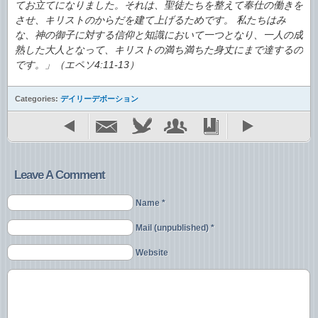
てお立てになりました。それは、聖徒たちを整えて奉仕の働きを
させ、キリストのからだを建て上げるためです。 私たちはみ
な、神の御子に対する信仰と知識において一つとなり、一人の成
熟した大人となって、キリストの満ち満ちた身丈にまで達するの
です。」（エペソ4:11-13）
Categories:
デイリーデボーション
Leave A Comment
Name *
Mail (unpublished) *
Website